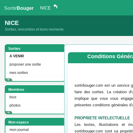
NICE
Sortir
Bouger
NICE
Sorties, rencontres et bons moments
Sorties
Conditions Généra
A VENIR
proposer une sortie
mes sorties
sortirbouger.com est un service g
Membres
faire des sorties. La création 
tous
implique que vous vous engagie
présentes conditions générales d'u
photos
PROPRIETE INTELECTUELLE
Mon espace
Les textes, illustrations et i
mon journal
sortirbouger.com sont sa propriét