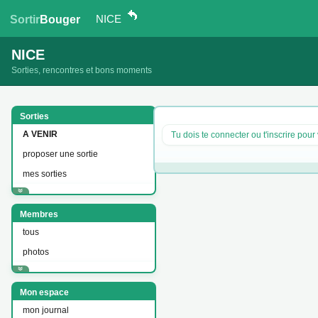
NICE
Sortir
Bouger
NICE
Sorties, rencontres et bons moments
Sorties
A VENIR
Tu dois te connecter ou t'inscrire pour 
proposer une sortie
mes sorties
Membres
tous
photos
Mon espace
mon journal