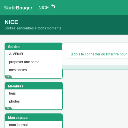
NICE
Sortir
Bouger
NICE
Sorties, rencontres et bons moments
Sorties
A VENIR
Tu dois te connecter ou t'inscrire pour 
proposer une sortie
mes sorties
Membres
tous
photos
Mon espace
mon journal