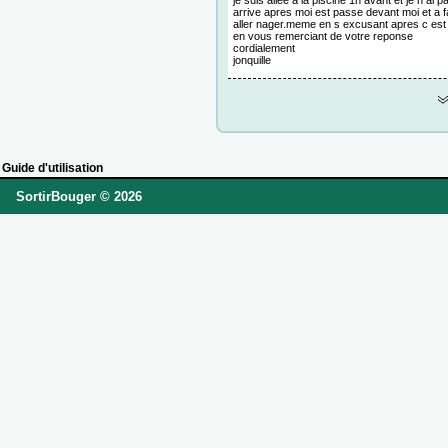
je suis allee a la piscine 1h avant et je n ai 
arrive apres moi est passe devant moi et a f
aller nager.meme en s excusant apres c e
en vous remerciant de votre reponse
cordialement
jonquille
Guide d'utilisation
SortirBouger © 2026