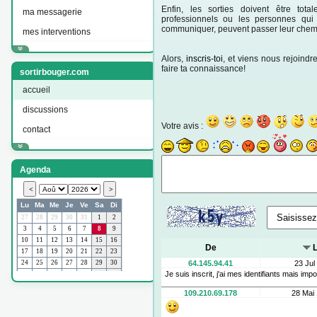
Enfin, les sorties doivent être tot
ma messagerie
professionnels ou les personnes qui 
communiquer, peuvent passer leur chem
mes interventions
Alors,
inscris-toi
, et viens nous rejoindr
faire ta connaissance!
sortirbouger.com
accueil
discussions
Votre avis :
contact
Agenda
De
64.145.94.41
23 Jul
Je suis inscrit, j'ai mes identifiants mais im
109.210.69.178
28 Mai 