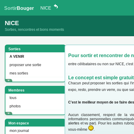
NICE
Sortir
Bouger
NICE
Sorties, rencontres et bons moments
Sorties
Pour sortir et rencontrer de 
A VENIR
entre célibataires ou non sur NICE, c'est
proposer une sortie
mes sorties
Le concept est simple gratuit
Chacun peut proposer les sorties qui l'in
expo, resto, prendre un verre, ou que sa
Membres
tous
C'est le meilleur moyen de se faire de
photos
Aucun classement, respect de la vie
informations personnelles communiquée
Mon espace
alertes
et
vu par
). Pour les autres rubriq
vous-même
.
mon journal