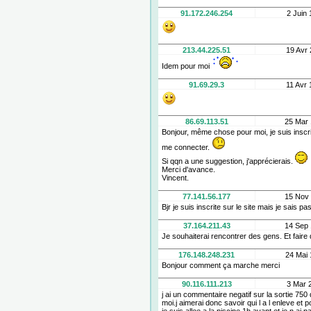
91.172.246.254
2 Juin 
213.44.225.51
19 Avr 
Idem pour moi
91.69.29.3
11 Avr 
86.69.113.51
25 Mar 
Bonjour, même chose pour moi, je suis inscrit
me connecter.
Si qqn a une suggestion, j'apprécierais.
Merci d'avance.
Vincent.
77.141.56.177
15 Nov 
Bjr je suis inscrite sur le site mais je sais
37.164.211.43
14 Sep 
Je souhaiterai rencontrer des gens. Et faire 
176.148.248.231
24 Mai 
Bonjour comment ça marche merci
90.116.111.213
3 Mar 
j ai un commentaire negatif sur la sortie 75
moi.j aimerai donc savoir qui l a l enleve et p