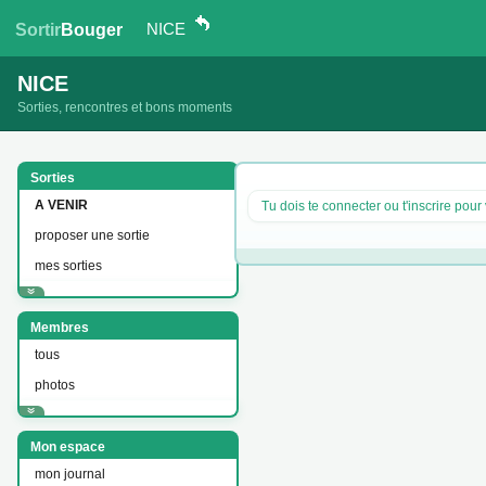
NICE
Sortir
Bouger
NICE
Sorties, rencontres et bons moments
Sorties
A VENIR
Tu dois te connecter ou t'inscrire pour 
proposer une sortie
mes sorties
Membres
tous
photos
Mon espace
mon journal