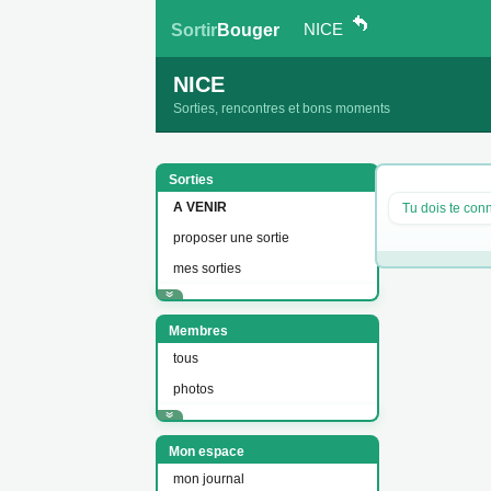
NICE
Sortir
Bouger
NICE
Sorties, rencontres et bons moments
Sorties
A VENIR
Tu dois te conn
proposer une sortie
mes sorties
Membres
tous
photos
Mon espace
mon journal