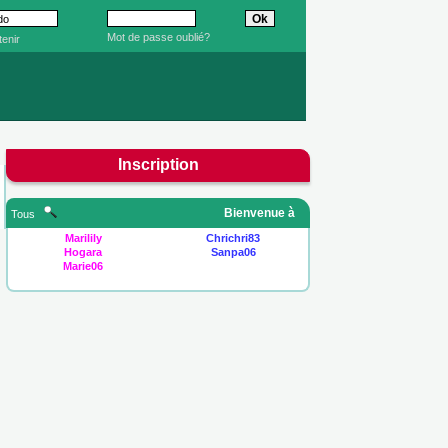
Mot de passe oublié?
enir
Inscription
Bienvenue à
Tous
Marilily
Chrichri83
Hogara
Sanpa06
Marie06