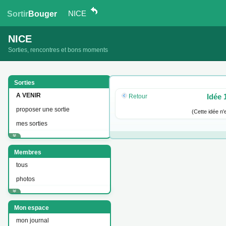
NICE
Sortir
Bouger
NICE
Sorties, rencontres et bons moments
Sorties
A VENIR
Idée 
Retour
proposer une sortie
(Cette idée n'
mes sorties
Membres
tous
photos
Mon espace
mon journal