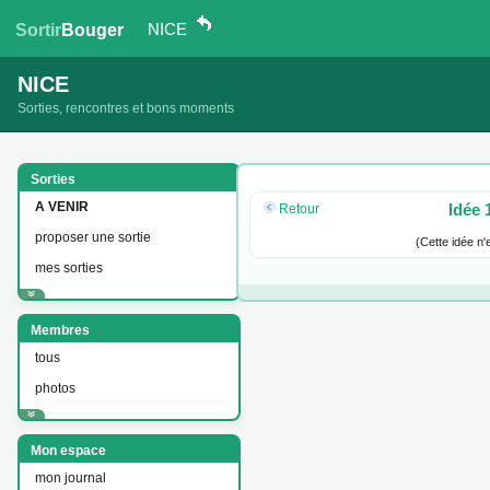
NICE
Sortir
Bouger
NICE
Sorties, rencontres et bons moments
Sorties
A VENIR
Idée 
Retour
proposer une sortie
(Cette idée n'
mes sorties
Membres
tous
photos
Mon espace
mon journal