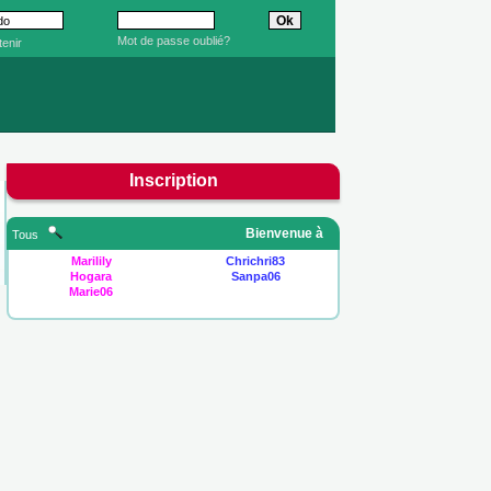
Mot de passe oublié?
enir
Inscription
Bienvenue à
Tous
Marilily
Chrichri83
Hogara
Sanpa06
Marie06