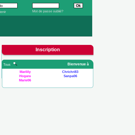
Mot de passe oublié?
enir
Inscription
Bienvenue à
Tous
Marilily
Chrichri83
Hogara
Sanpa06
Marie06